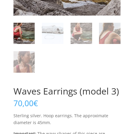
Waves Earrings (model 3)
70,00
€
Sterling silver. Hoop earrings. The approximate
diameter is 45mm.
Important:
The wavy shapes of this piece are