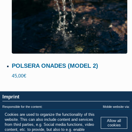
POLSERA ONADES (MODEL 2)
45,00
€
Imprint
Responsible for the content:
Mobile website via:
fardatxetajoies.com
WordPress AMP Plugin
Cookies are used to organize the functionality of this
Privacy & Terms of Use:
Last AMPHTML update:
website. This can also include content and services
Allow all
fardatxetajoies.com
28.07.2026 - 19:53:32
from third parties, e.g. Social media functions, video
cookies
content, etc. to provide, but also to e.g. enable