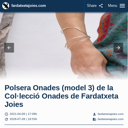
menu
fardatxetajoies.com
Share
share
Menu
Polsera Onades (model 3) de la
Col·lecció Onades de Fardatxeta
Joies
schedule
person
2021-04-09 | 17:06h
fardatxetajoies.com
update
domain
2026-07-28 | 19:53h
fardatxetajoies.com